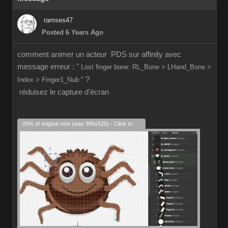
ramses47
Posted 6 Years Ago
comment animer un acteur PDS sur affinity avec
message erreur : "
Lost finger bone: RL_Bone > LHand_Bone >
?
Index > Finger1_Nub "
réduisez le capture d'écran
28% of original size (was 985x525) - Click to enlarge