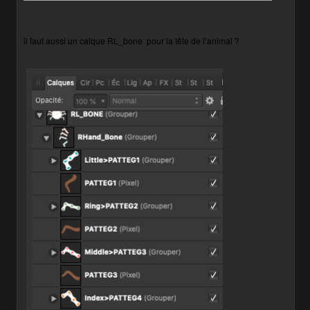
il faut aussi un calque RL_bone
pour la tête de l’animal ?