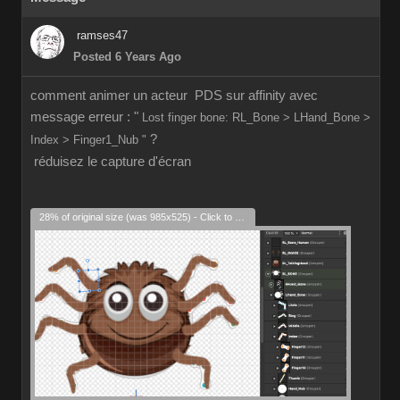
ramses47
Posted 6 Years Ago
comment animer un acteur PDS sur affinity avec
message erreur : "
Lost finger bone: RL_Bone > LHand_Bone >
?
Index > Finger1_Nub "
réduisez le capture d'écran
28% of original size (was 985x525) - Click to enlarge