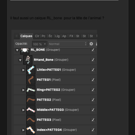
il faut aussi un calque RL_bone
pour la tête de l’animal ?