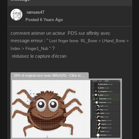
ramses47
Posted 6 Years Ago
comment animer un acteur PDS sur affinity avec
message erreur : "
Lost finger bone: RL_Bone > LHand_Bone >
?
Index > Finger1_Nub "
réduisez le capture d'écran
28% of original size (was 985x525) - Click to enlarge