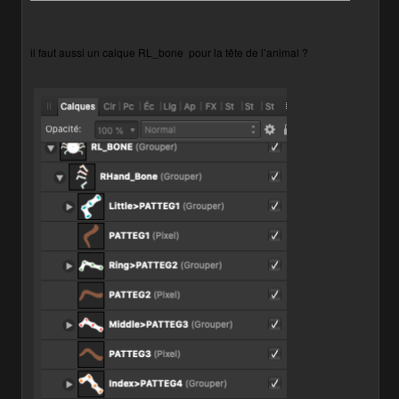
il faut aussi un calque RL_bone
pour la tête de l’animal ?