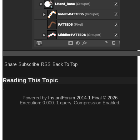
Shar
Subscrib
RS
Back To To
Reading This Topi
Powered by
InstantForum 2014-1 Final © 202
Execution: 0.000. 1 query. Compression Enabled.