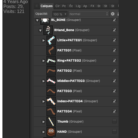
4 Years Ag
Posts: 29
Visits: 12