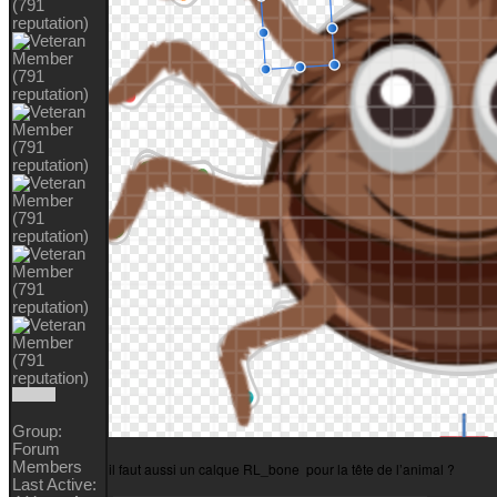
Group:
Forum
Member
il faut aussi un calque RL_bon
pour la tête de l’animal 
Last Active: