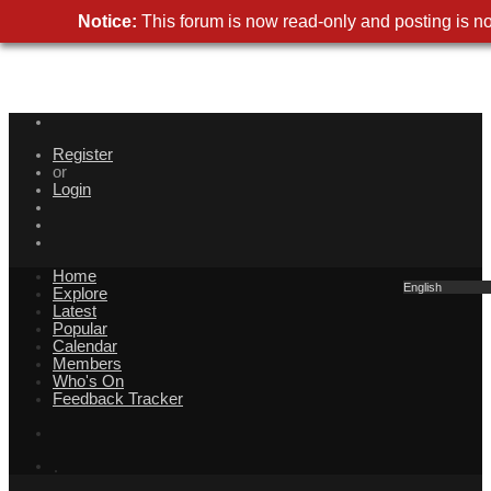
Notice
This forum is now read-only and posting is no
Registe
o
Logi
Hom
Englis
Explor
Lates
Popula
Calenda
Member
Who's O
Feedback Tracke