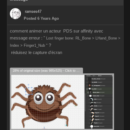
ramses47
Posted 6 Years Ago
comment animer un acteur PDS sur affinity avec
message erreur : "
Lost finger bone: RL_Bone > LHand_Bone >
?
Index > Finger1_Nub "
réduisez le capture d'écran
28% of original size (was 985x525) - Click to enlarge