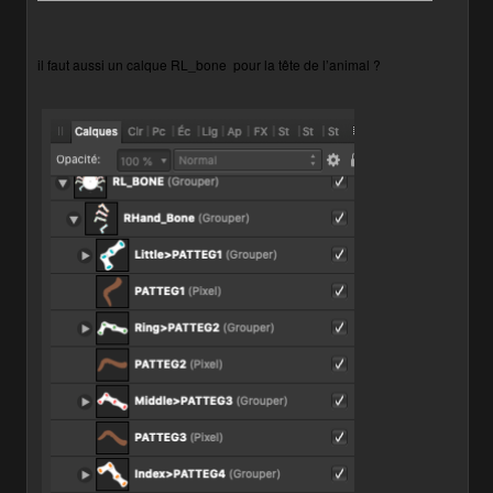
il faut aussi un calque RL_bone
pour la tête de l’animal ?